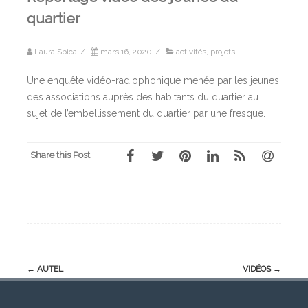
quartier
Laura Spica
/
mars 16, 2020
/
activités
,
projets
Une enquête vidéo-radiophonique menée par les jeunes
des associations auprès des habitants du quartier au
sujet de l’embellissement du quartier par une fresque.
Share this Post
Post
←
AUTEL
VIDÉOS
→
navigation